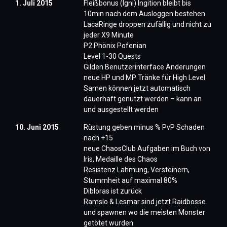
1. Juli 2015
Fleißbonus (Igni) Ingition bleibt bis
10min nach dem Ausloggen bestehen
LacaRinge droppen zufällig und nicht zu
jeder X9 Minute
P2 Phönix Pofenian
Level 1-30 Quests
Gilden Benutzerinterface Änderungen
neue HP und MP Tränke für High Level
Samen können jetzt automatisch
dauerhaft genutzt werden – kann an
und ausgestellt werden
10. Juni 2015
Rüstung geben minus % PvP Schaden
nach +15
neue ChaosClub Aufgaben im Buch von
Iris, Medaille des Chaos
Resistenz Lähmung, Versteinern,
Stummheit auf maximal 80%
Dibloras ist zurück
Ramslo & Lesmar sind jetzt Raidbosse
und spawnen wo die meisten Monster
getötet wurden