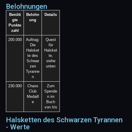
Belohnungen
Benöti
Belohn
Details
gte
ung
Punkte
zahl
200.000
Auftrag:
Quest
Die
für
Halsket
Halsket
te des
te,
Schwar
siehe
zen
unten
Tyranne
n
230.000
Chaos
Zum
Club
Spende
Medaill
n im
e
Buch
von Iris
Halsketten des Schwarzen Tyrannen
- Werte