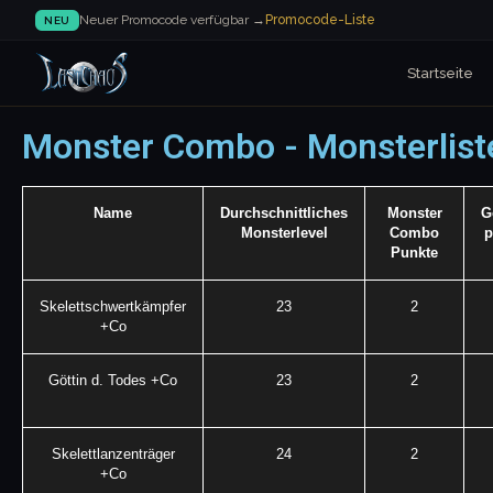
Neuer Promocode verfügbar →
Promocode-Liste
NEU
Startseite
Monster Combo - Monsterlist
Name
Durchschnittliches
Monster
G
Monsterlevel
Combo
p
Punkte
Skelettschwertkämpfer
23
2
+Co
Göttin d. Todes +Co
23
2
Skelettlanzenträger
24
2
+Co