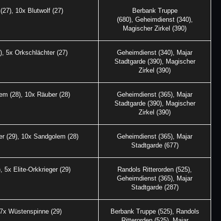
(27), 10x Blutwolf (27)
Berbank Truppe
(680), Geheimdienst (340),
Magischer Zirkel (390)
, 5x Orkschlächter (27)
Geheimdienst (340), Majar
Stadtgarde (390), Magischer
Zirkel (390)
lem (28), 10x Räuber (28)
Geheimdienst (365), Majar
Stadtgarde (390), Magischer
Zirkel (390)
er (29), 10x Sandgolem (28)
Geheimdienst (365), Majar
Stadtgarde (677)
 5x Elite-Orkkrieger (29)
Randols Ritterorden (525),
Geheimdienst (365), Majar
Stadtgarde (287)
 7x Wüstenspinne (29)
Berbank Truppe (525), Randols
Ritterorden (525), Majar