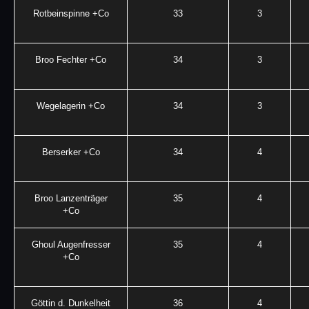
Rotbeinspinne +Co
33
3
Broo Fechter +Co
34
3
Wegelagerin +Co
34
3
Berserker +Co
34
4
Broo Lanzenträger
35
4
+Co
Ghoul Augenfresser
35
4
+Co
Göttin d. Dunkelheit
36
4