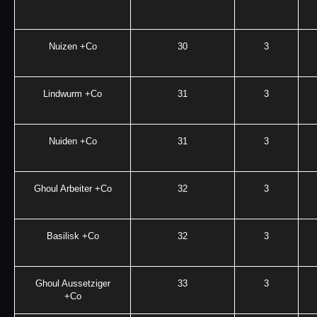
Nuizen +Co
30
3
Lindwurm +Co
31
3
Nuiden +Co
31
3
Ghoul Arbeiter +Co
32
3
Basilisk +Co
32
3
Ghoul Aussetziger
33
3
+Co