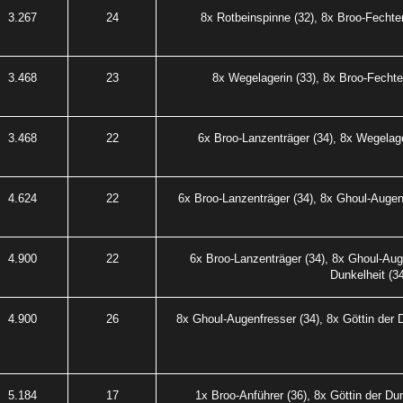
3.267
24
8x Rotbeinspinne (32), 8x Broo-Fechter
3.468
23
8x Wegelagerin (33), 8x Broo-Fechter
3.468
22
6x Broo-Lanzenträger (34), 8x Wegelage
4.624
22
6x Broo-Lanzenträger (34), 8x Ghoul-Augenf
4.900
22
6x Broo-Lanzenträger (34), 8x Ghoul-Auge
Dunkelheit (3
4.900
26
8x Ghoul-Augenfresser (34), 8x Göttin der D
5.184
17
1x Broo-Anführer (36), 8x Göttin der Dun