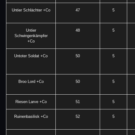
Untier Schlächter +Co
47
5
Untier
48
5
Schwingenkämpfer
+Co
Untoter Soldat +Co
50
5
Broo Lord +Co
50
5
Riesen Larve +Co
51
5
Ruinenbasilisk +Co
52
5