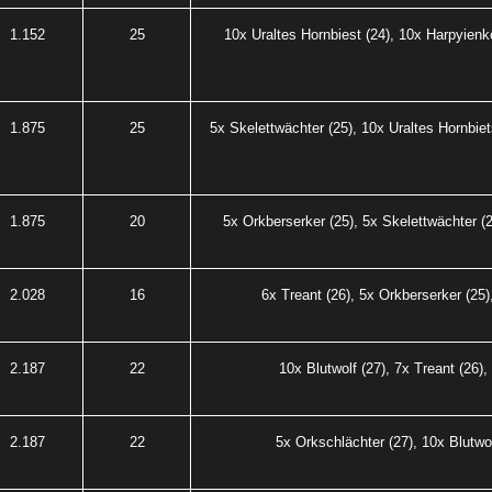
1.152
25
10x Uraltes Hornbiest (24), 10x Harpyienkö
1.875
25
5x Skelettwächter (25), 10x Uraltes Hornbiet
1.875
20
5x Orkberserker (25), 5x Skelettwächter (2
2.028
16
6x Treant (26), 5x Orkberserker (25)
2.187
22
10x Blutwolf (27), 7x Treant (26),
2.187
22
5x Orkschlächter (27), 10x Blutwol