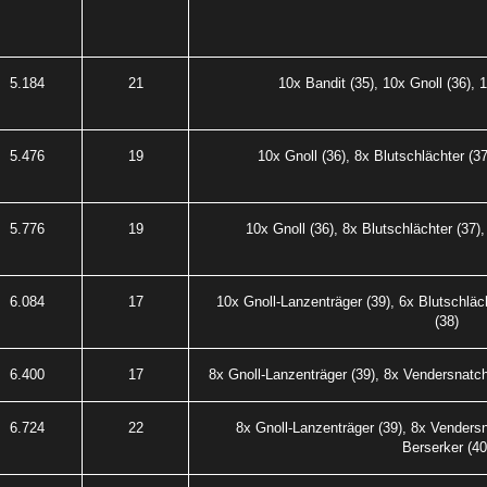
5.184
21
10x Bandit (35), 10x Gnoll (36), 
5.476
19
10x Gnoll (36), 8x Blutschlächter (37
5.776
19
10x Gnoll (36), 8x Blutschlächter (37),
6.084
17
10x Gnoll-Lanzenträger (39), 6x Blutschläc
(38)
6.400
17
8x Gnoll-Lanzenträger (39), 8x Vendersnatch
6.724
22
8x Gnoll-Lanzenträger (39), 8x Venders
Berserker (40