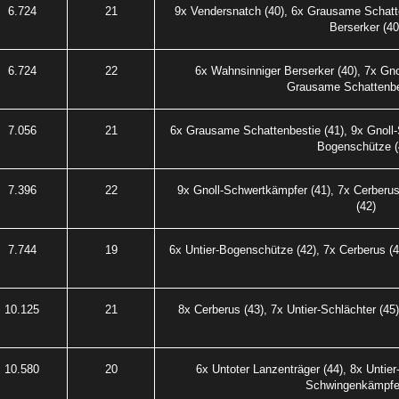
6.724
21
9x Vendersnatch (40), 6x Grausame Schatte
Berserker (40
6.724
22
6x Wahnsinniger Berserker (40), 7x Gno
Grausame Schattenbe
7.056
21
6x Grausame Schattenbestie (41), 9x Gnoll-
Bogenschütze (
7.396
22
9x Gnoll-Schwertkämpfer (41), 7x Cerberus
(42)
7.744
19
6x Untier-Bogenschütze (42), 7x Cerberus (4
10.125
21
8x Cerberus (43), 7x Untier-Schlächter (45)
10.580
20
6x Untoter Lanzenträger (44), 8x Untier-
Schwingenkämpfer