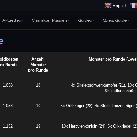
English
Aktuelles
Charakter Klassen
Guides
Quest Guide
e
oldkosten
Anzahl
Monster pro Runde (Level
ro Runde
Monster
pro Runde
1.058
18
4x Skelettschwertkämpfer (21), 10x G
Skelettlanzenträge
1.058
19
5x Orkkrieger (23), 4x Skelettlanzenträger 
1.152
19
10x Harpyienkönigin (24), 5x Orkkrieger (23