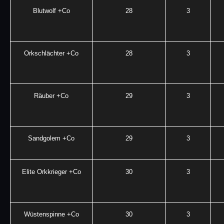
Blutwolf +Co
28
3
Orkschlächter +Co
28
3
Räuber +Co
29
3
Sandgolem +Co
29
3
Elite Orkkrieger +Co
30
3
Wüstenspinne +Co
30
3