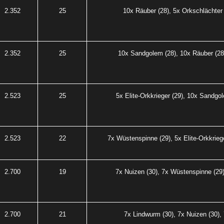
2.352
25
10x Räuber (28), 5x Orkschlächter 
2.352
25
10x Sandgolem (28), 10x Räuber (28)
2.523
25
5x Elite-Orkkrieger (29), 10x Sandgo
2.523
22
7x Wüstenspinne (29), 5x Elite-Orkkrieg
2.700
19
7x Nuizen (30), 7x Wüstenspinne (29),
2.700
21
7x Lindwurm (30), 7x Nuizen (30),