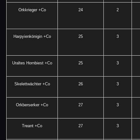
Orkkrieger +Co
24
2
Harpyienkönigin +Co
25
3
Uraltes Hornbiest +Co
25
3
Skelettwächter +Co
26
3
Orkberserker +Co
27
3
Treant +Co
27
3