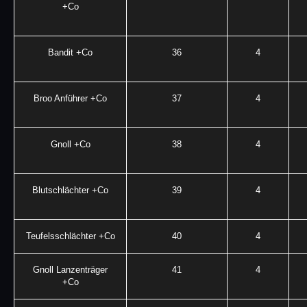
+Co
Bandit +Co
36
4
Broo Anführer +Co
37
4
Gnoll +Co
38
4
Blutschlächter +Co
39
4
Teufelsschlächter +Co
40
4
Gnoll Lanzenträger
41
4
+Co