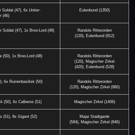
 Soldat (47), 6x Untier-
Eulenbund (1350)
 (46)
 Soldat (47), 1x Broo-Lord (48)
Randols Ritterorden
(120), Eulenbund (912)
e (50), 1x Broo-Lord (48)
Randols Ritterorden
(120), Magischer Zirkel
(420), Eulenbund (528)
), 6x Ruinenbasilisk (50)
Randols Ritterorden
(120), Magischer Zirkel (980)
k (50), 6x Calberos (51)
Magischer Zirkel (1406)
s (51), 8x Gigant (52)
Majar Stadtgarde
(584), Magischer Zirkel (846)