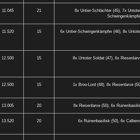
11.045
21
8x Untier-Schlächter (45), 7x Untoter
Schwingenkämpfer
11.520
15
6x Untier-Schwingenkämpfer (46), 8x Untoter
12.500
15
8x Untoter Soldat (47), 6x Riesenlarv
12.500
15
1x Broo-Lord (48), 8x Riesenlarve (50
13.005
20
8x Riesenlarve (50), 6x Ruinenbasilis
13.520
20
6x Ruinenbasilisk (50), 6x Calbero