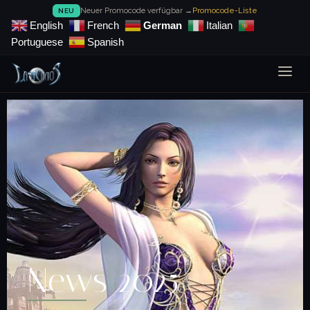
Neuer Promocode verfügbar →
Promocode-Liste
NEU
English
French
German
Italian
Portuguese
Spanish
News 2025