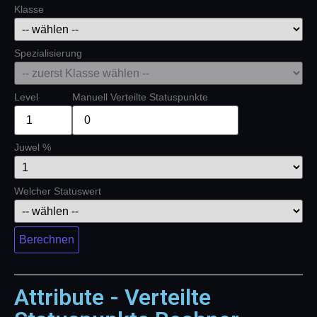
Klasse
Spezialisierung
Level
Manuell Verteilte Statuspunkte
Juwel %
Welcher Statuswert
Berechnen
Attribute - Verteilte