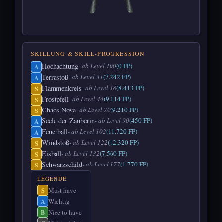
SKILLUNG & SKILL-PROGRESSION
Hochachtung
- ab Level 100
(0 FP)
A
Terrastoß
- ab Level 31
(7.242 FP)
A
Flammenkreis
- ab Level 38
(8.413 FP)
S
Frostpfeil
- ab Level 44
(9.114 FP)
S
Chaos Nova
- ab Level 70
(9.210 FP)
S
Seele der Zauberin
- ab Level 90
(450 FP)
A
Feuerball
- ab Level 102
(11.720 FP)
A
Windstoß
- ab Level 122
(12.320 FP)
S
Eisball
- ab Level 132
(7.560 FP)
S
Schwarzschild
- ab Level 177
(1.770 FP)
S
LEGENDE
Must have
S
Wichtig
A
Nice to have
B