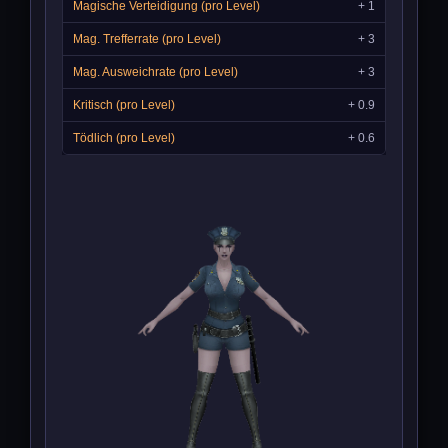
+ 1
+ 3
+ 3
+ 0.9
+ 0.6