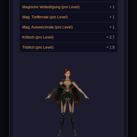
+ 1
+ 1
+ 1
+ 2.7
+ 1.8