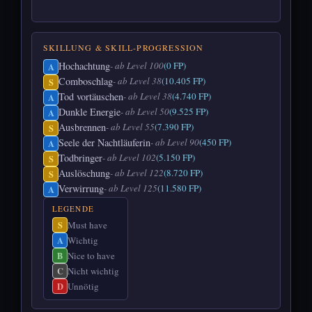
SKILLUNG & SKILL-PROGRESSION
Hochachtung
- ab Level 100
(0 FP)
A
Comboschlag
- ab Level 38
(10.405 FP)
S
Tod vortäuschen
- ab Level 38
(4.740 FP)
A
Dunkle Energie
- ab Level 50
(9.525 FP)
A
Ausbrennen
- ab Level 55
(7.390 FP)
S
Seele der Nachtläuferin
- ab Level 90
(450 FP)
A
Todbringer
- ab Level 102
(5.150 FP)
S
Auslöschung
- ab Level 122
(8.720 FP)
S
Verwirrung
- ab Level 125
(11.580 FP)
A
LEGENDE
Must have
S
Wichtig
A
Nice to have
B
Nicht wichtig
C
Unnötig
D