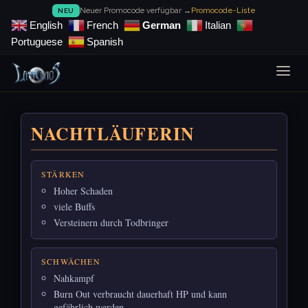
Neuer Promocode verfügbar →
Promocode-Liste
NEU
English
French
German
Italian
Portuguese
Spanish
NACHTLÄUFERIN
STÄRKEN
Hoher Schaden
viele Buffs
Versteinern durch Todbringer
SCHWÄCHEN
Nahkampf
Burn Out verbraucht dauerhaft HP und kann
gefährlich werden